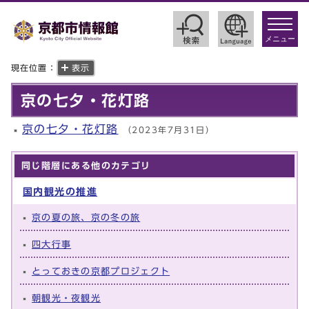
toggle
navigat
メニュー
現在位置：
表示
京の七夕・花灯路
京の七夕・花灯路
（2023年7月31日）
同じ階層にある他のカテゴリ
国内観光の推進
京の夏の旅、京の冬の旅
四大行事
とっておきの京都プロジェクト
朝観光・夜観光