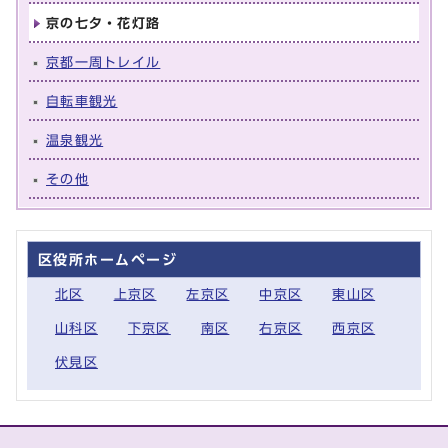
京の七夕・花灯路
京都一周トレイル
自転車観光
温泉観光
その他
区役所ホームページ
北区
上京区
左京区
中京区
東山区
山科区
下京区
南区
右京区
西京区
伏見区