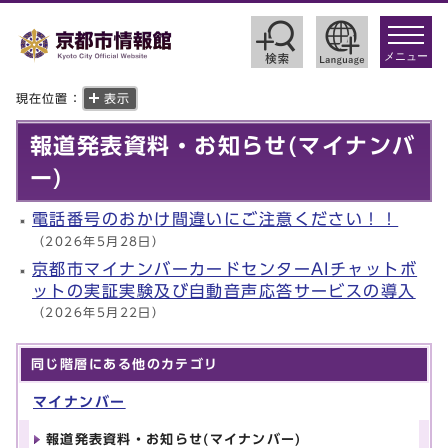
toggle
navigat
メニュー
現在位置：
表示
報道発表資料・お知らせ(マイナンバ
ー)
電話番号のおかけ間違いにご注意ください！！
（2026年5月28日）
京都市マイナンバーカードセンターAIチャットボ
ットの実証実験及び自動音声応答サービスの導入
（2026年5月22日）
同じ階層にある他のカテゴリ
マイナンバー
報道発表資料・お知らせ(マイナンバー)