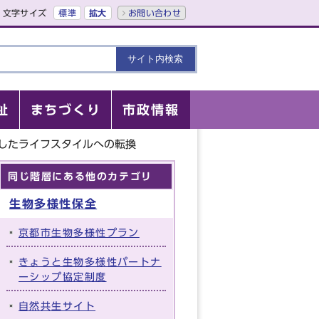
文字サイズ
標準
拡大
お問い合わせ
祉
まちづくり
市政情報
したライフスタイルへの転換
同じ階層にある他のカテゴリ
生物多様性保全
京都市生物多様性プラン
きょうと生物多様性パートナ
ーシップ協定制度
自然共生サイト