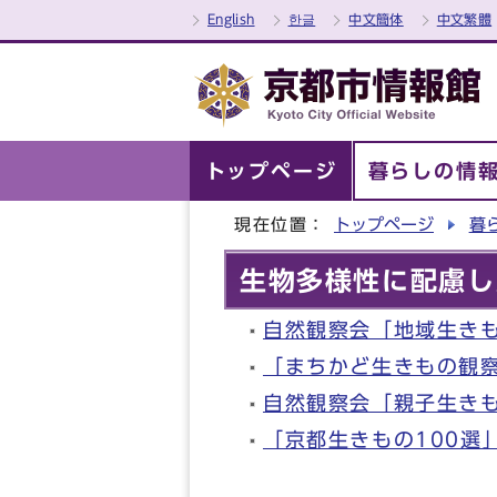
English
한글
中文簡体
中文繁體
トップページ
暮らしの情
現在位置：
トップページ
暮
生物多様性に配慮し
自然観察会「地域生き
「まちかど生きもの観
自然観察会「親子生き
「京都生きもの100選