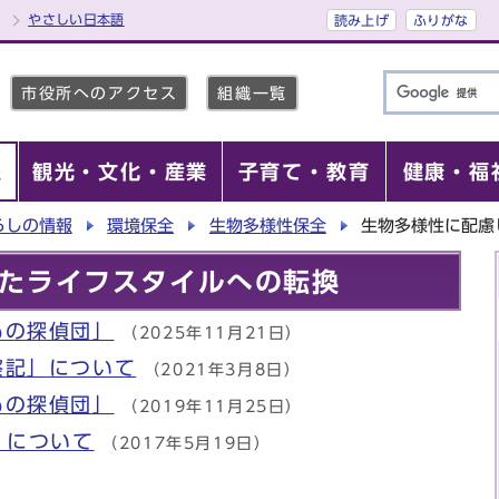
やさしい日本語
読み上げ
ふりがな
市役所へのアクセス
組織一覧
報
観光・文化・産業
子育て・教育
健康・福
らしの情報
環境保全
生物多様性保全
生物多様性に配慮
たライフスタイルへの転換
もの探偵団」
（2025年11月21日）
察記」について
（2021年3月8日）
もの探偵団」
（2019年11月25日）
」について
（2017年5月19日）