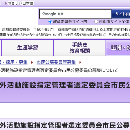
教育委員会サイト内
京都市サイト全体
京都市教育委員会 〒604-8571 京都市中京区寺町通御池上る上本能寺前町4
時間
午前8時45分から午後5時30分（いずれも土日祝及び年末年始を除く）その他の施
手続き
生涯学習
広報・
教育相談
報・採用・募集
市民公募委員等募集
外活動施設指定管理者選定委員会市民公募委員の募集について
外活動施設指定管理者選定委員会市民
外活動施設指定管理者選定委員会市民公募