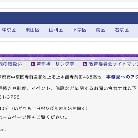
中京区
東山区
山科区
下京区
南区
右京区
報の取扱い
著作権・リンク等
教育委員会サイトマッ
事務局へのア
1 京都市中京区寺町通御池上る上本能寺前町488番地
手続きや制度、イベント、施設などに関するお問い合わせは以下
61-3755
30分
（いずれも土日祝及び年末年始を除く）
ホームページ等をご覧ください。
ed.