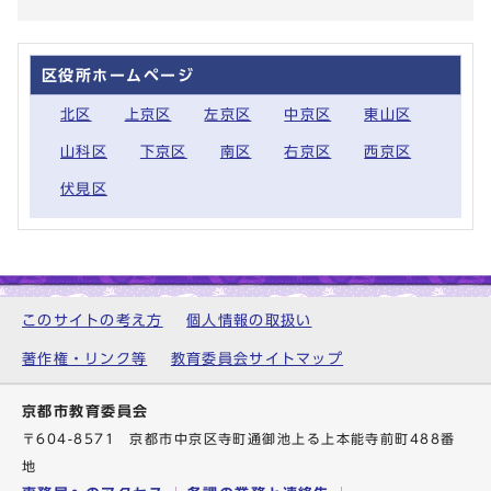
区役所ホームページ
北区
上京区
左京区
中京区
東山区
山科区
下京区
南区
右京区
西京区
伏見区
このサイトの考え方
個人情報の取扱い
著作権・リンク等
教育委員会サイトマップ
京都市教育委員会
〒604-8571 京都市中京区寺町通御池上る上本能寺前町488番
地