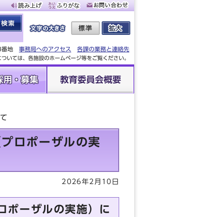
88番地
事務局へのアクセス
各課の業務と連絡先
設については、各施設のホームページ等をご覧ください。
採用・募集
教育委員会概要
いて
（プロポーザルの実
2026年2月10日
ロポーザルの実施）に