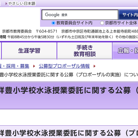
教育委員会サイト内
京都市サイト全体
京都市教育委員会 〒604-8571 京都市中京区寺町通御池上る上本能寺前町4
時間
午前8時45分から午後5時30分（いずれも土日祝及び年末年始を除く）その他の施
手続き
生涯学習
広報・
教育相談
報・採用・募集
公募型プロポーザル情報
祥豊小学校水泳授業委託に関する公募（プロポーザルの実施）につ
祥豊小学校水泳授業委託に関する公募
祥豊小学校水泳授業委託に関する公募（プ