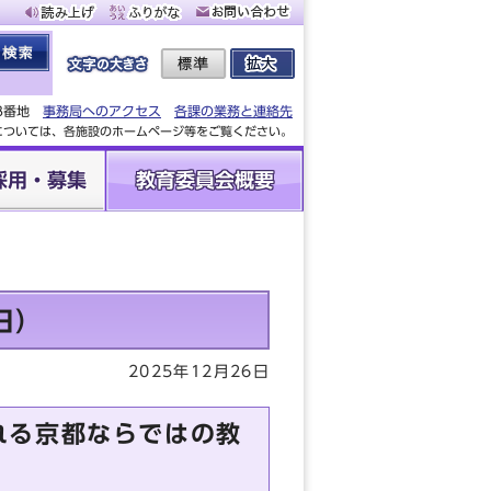
88番地
事務局へのアクセス
各課の業務と連絡先
設については、各施設のホームページ等をご覧ください。
採用・募集
教育委員会概要
日）
2025年12月26日
れる京都ならではの教