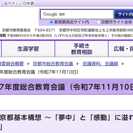
教育委員会サイト内
京都市サイト全体
京都市教育委員会 〒604-8571 京都市中京区寺町通御池上る上本能寺前町4
時間
午前8時45分から午後5時30分（いずれも土日祝及び年末年始を除く）その他の施
手続き
生涯学習
広報・
教育相談
育委員会概要
京都市総合教育会議
会議資料，会議録
年度総合教育会議（令和7年11月10日）
7年度総合教育会議（令和7年11月10
京都基本構想 ～「夢中」と「感動」に溢
」