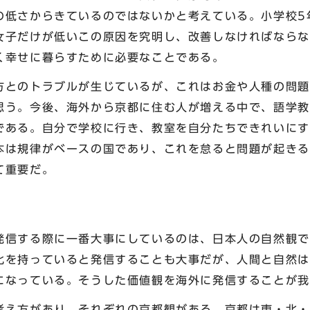
の低さからきているのではないかと考えている。小学校5
女子だけが低いこの原因を究明し、改善しなければならな
く幸せに暮らすために必要なことである。
とのトラブルが生じているが、これはお金や人種の問題
思う。今後、海外から京都に住む人が増える中で、語学教
である。自分で学校に行き、教室を自分たちできれいにす
本は規律がベースの国であり、これを怠ると問題が起きる
て重要だ。
信する際に一番大事にしているのは、日本人の自然観で
化を持っていると発信することも大事だが、人間と自然は
になっている。そうした価値観を海外に発信することが我
え方があり、それぞれの京都観がある。京都は東・北・