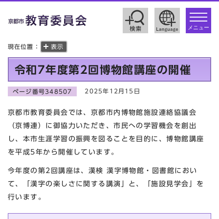
toggle
navigat
メニュー
現在位置：
表示
令和7年度第2回博物館講座の開催
2025年12月15日
ページ番号348507
京都市教育委員会では、京都市内博物館施設連絡協議会
（京博連）に御協力いただき、市民への学習機会を創出
し、本市生涯学習の振興を図ることを目的に、博物館講座
を平成5年から開催しています。
今年度の第2回講座は、漢検 漢字博物館・図書館におい
て、「漢字の楽しさに関する講演」と、「施設見学会」を
行います。