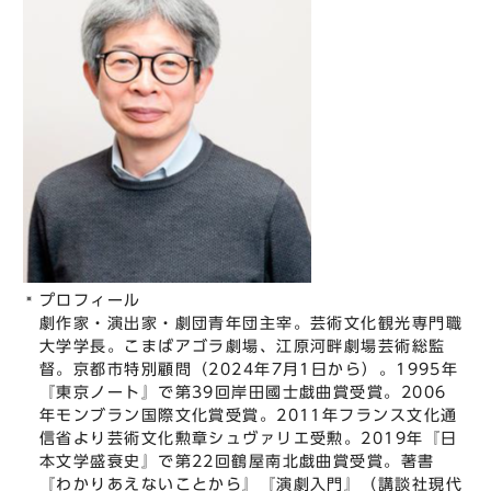
プロフィール
劇作家・演出家・劇団青年団主宰。芸術文化観光専門職
大学学長。こまばアゴラ劇場、江原河畔劇場芸術総監
督。京都市特別顧問（2024年7月1日から）。1995年
『東京ノート』で第39回岸田國士戯曲賞受賞。2006
年モンブラン国際文化賞受賞。2011年フランス文化通
信省より芸術文化勲章シュヴァリエ受勲。2019年『日
本文学盛衰史』で第22回鶴屋南北戯曲賞受賞。著書
『わかりあえないことから』『演劇入門』（講談社現代