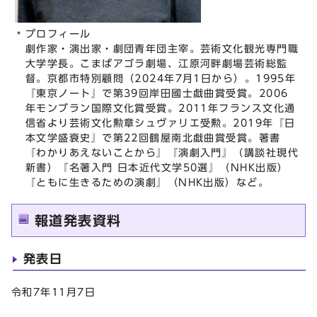
プロフィール
劇作家・演出家・劇団青年団主宰。芸術文化観光専門職
大学学長。こまばアゴラ劇場、江原河畔劇場芸術総監
督。京都市特別顧問（2024年7月1日から）。1995年
『東京ノート』で第39回岸田國士戯曲賞受賞。2006
年モンブラン国際文化賞受賞。2011年フランス文化通
信省より芸術文化勲章シュヴァリエ受勲。2019年『日
本文学盛衰史』で第22回鶴屋南北戯曲賞受賞。著書
『わかりあえないことから』『演劇入門』（講談社現代
新書）『名著入門 日本近代文学50選』（NHK出版）
『ともに生きるための演劇』（NHK出版）など。
報道発表資料
発表日
令和7年11月7日