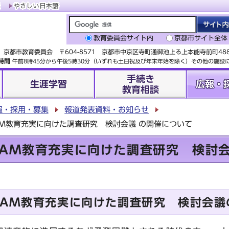
教育委員会サイト内
京都市サイト全体
京都市教育委員会 〒604-8571 京都市中京区寺町通御池上る上本能寺前町4
時間
午前8時45分から午後5時30分（いずれも土日祝及び年末年始を除く）その他の施
手続き
生涯学習
広報・
教育相談
報・採用・募集
報道発表資料・お知らせ
AM教育充実に向けた調査研究 検討会議 の開催について
EAM教育充実に向けた調査研究 検討
EAM教育充実に向けた調査研究 検討会