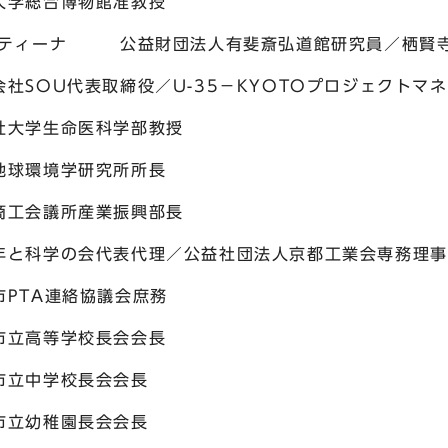
総合博物館准教授
スティーナ 公益財団法人有斐斎弘道館研究員／栖賢
U代表取締役／U-35－KYOTOプロジェクトマネ
学生命医科学部教授
環境学研究所所長
工会議所産業振興部長
学の会代表代理／公益社団法人京都工業会専務理事
TA連絡協議会庶務
高等学校長会会長
中学校長会会長
立幼稚園長会会長