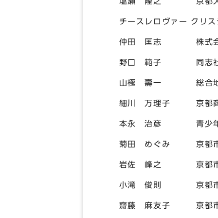
塩瀬 隆之 京都大学
チースレロヴァー クリ
仲田 匡志 株式会社SO
野口 範子 同志社大
山極 壽一 総合地球
細川 万理子 京都商
本永 治彦 青少年と科
菊田 めぐみ 京都市P
岩佐 峰之 京都市立
小滝 俊則 京都市立
齋藤 麻友子 京都市