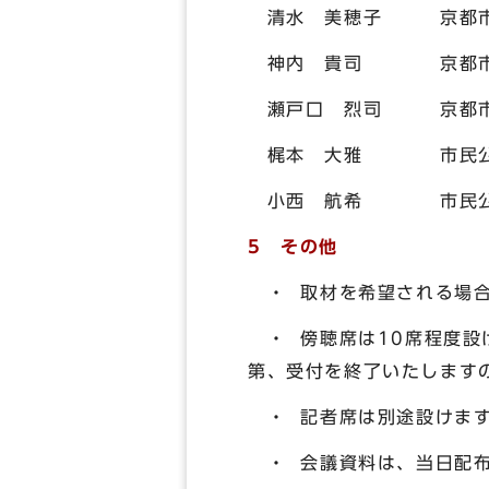
清水 美穂子 京都市
神内 貴司 京都市
瀬戸口 烈司 京都市
梶本 大雅 市民公
小西 航希 市民公
5 その他
・ 取材を希望される場合
・ 傍聴席は10席程度設
第、受付を終了いたします
・ 記者席は別途設けま
・ 会議資料は、当日配