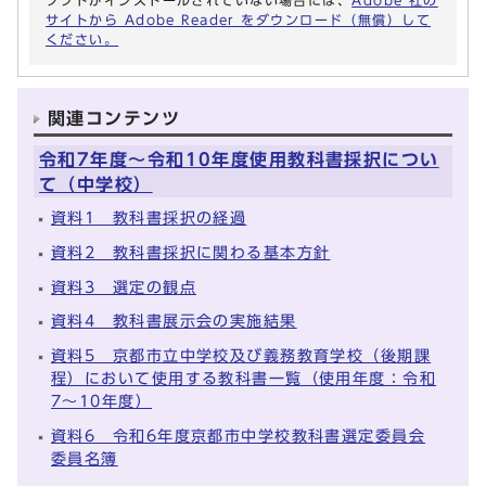
ソフトがインストールされていない場合には、
Adobe 社の
サイトから Adobe Reader をダウンロード（無償）して
ください。
関連コンテンツ
令和7年度～令和10年度使用教科書採択につい
て（中学校）
資料1 教科書採択の経過
資料2 教科書採択に関わる基本方針
資料3 選定の観点
資料4 教科書展示会の実施結果
資料5 京都市立中学校及び義務教育学校（後期課
程）において使用する教科書一覧（使用年度：令和
7～10年度）
資料6 令和6年度京都市中学校教科書選定委員会
委員名簿