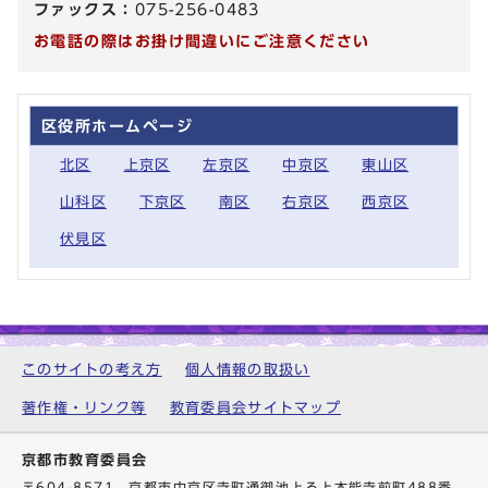
ファックス：
075-256-0483
お電話の際はお掛け間違いにご注意ください
区役所ホームページ
北区
上京区
左京区
中京区
東山区
山科区
下京区
南区
右京区
西京区
伏見区
このサイトの考え方
個人情報の取扱い
著作権・リンク等
教育委員会サイトマップ
京都市教育委員会
〒604-8571 京都市中京区寺町通御池上る上本能寺前町488番