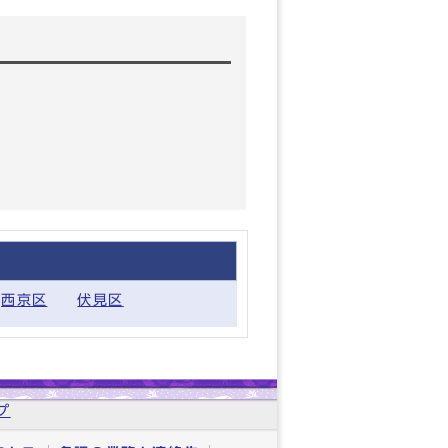
西京区
伏見区
プ