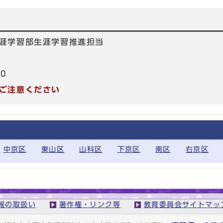
涯学習部生涯学習推進担当
50
ご注意ください
中京区
東山区
山科区
下京区
南区
右京区
報の取扱い
著作権・リンク等
教育委員会サイトマッ