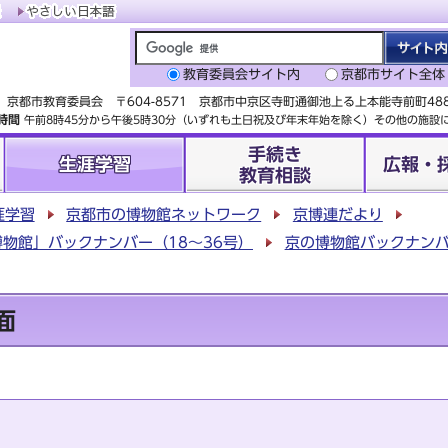
教育委員会サイト内
京都市サイト全体
京都市教育委員会 〒604-8571 京都市中京区寺町通御池上る上本能寺前町4
時間
午前8時45分から午後5時30分（いずれも土日祝及び年末年始を除く）その他の施
手続き
生涯学習
広報・
教育相談
涯学習
京都市の博物館ネットワーク
京博連だより
物館」バックナンバー（18～36号）
京の博物館バックナン
面