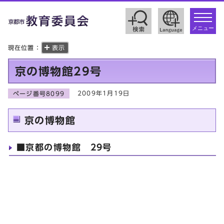
toggle
navigat
メニュー
現在位置：
表示
京の博物館29号
2009年1月19日
ページ番号8099
京の博物館
■京都の博物館 29号