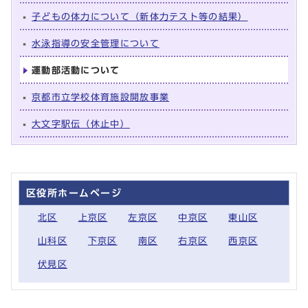
子どもの体力について（新体力テスト等の結果）
水泳指導の安全管理について
運動部活動について
京都市立学校体育施設開放事業
大文字駅伝（休止中）
区役所ホームページ
北区
上京区
左京区
中京区
東山区
山科区
下京区
南区
右京区
西京区
伏見区