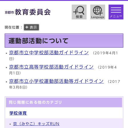
toggle
navigat
メニュー
現在位置：
表示
運動部活動について
京都市立中学校部活動ガイドライン
（2019年4月1
日）
京都市立高等学校部活動ガイドライン
（2019年4
月1日）
京都市立小学校運動部活動等ガイドライン
（2017
年3月8日）
同じ階層にある他のカテゴリ
学校体育
京（みやこ）キッズRUN