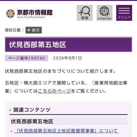
toggle
navigat
メニュー
現在位置：
表示
伏見西部第五地区
2026年8月1日
ページ番号199745
伏見西部第五地区のまちづくりについて紹介します。
五地区・横大路エリアで展開している，『産業用地創出事
業』については
こちらのページ
をご覧ください。
関連コンテンツ
伏見西部第五地区
「伏見西部第五地区土地区画整理事業」について