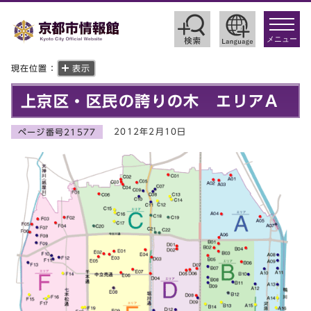
toggle
navigat
メニュー
現在位置：
表示
上京区・区民の誇りの木 エリアA
2012年2月10日
ページ番号21577