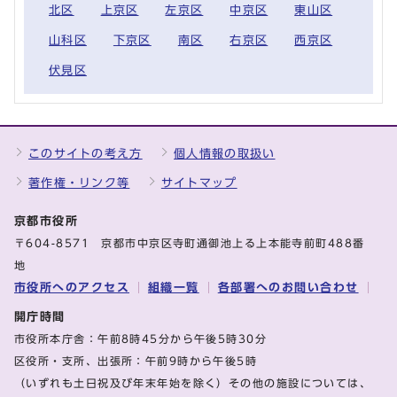
北区
上京区
左京区
中京区
東山区
山科区
下京区
南区
右京区
西京区
伏見区
このサイトの考え方
個人情報の取扱い
著作権・リンク等
サイトマップ
京都市役所
〒604-8571 京都市中京区寺町通御池上る上本能寺前町488番
地
市役所へのアクセス
組織一覧
各部署へのお問い合わせ
開庁時間
市役所本庁舎：午前8時45分から午後5時30分
区役所・支所、出張所：午前9時から午後5時
（いずれも土日祝及び年末年始を除く）その他の施設については、