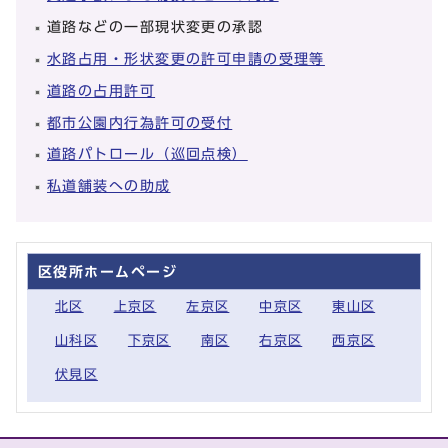
道路などの一部現状変更の承認
水路占用・形状変更の許可申請の受理等
道路の占用許可
都市公園内行為許可の受付
道路パトロール（巡回点検）
私道舗装への助成
区役所ホームページ
北区
上京区
左京区
中京区
東山区
山科区
下京区
南区
右京区
西京区
伏見区