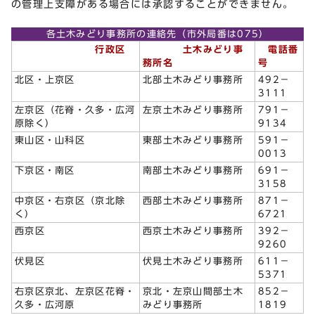
の管理上支障がある場合には承認することができません。
各土木みどり事務所の連絡先（市外局番は075）
行政区
土木みどり事
電話番
務所名
号
北区・上京区
北部土木みどり事務所
492－
3111
左京区（花脊・久多・広河
左京土木みどり事務所
791－
原除く）
9134
東山区・山科区
東部土木みどり事務所
591－
0013
下京区・南区
南部土木みどり事務所
691－
3158
中京区・右京区（京北除
西部土木みどり事務所
871－
く）
6721
西京区
西京土木みどり事務所
392－
9260
伏見区
伏見土木みどり事務所
611－
5371
右京区京北、左京区花脊・
京北・左京山間部土木
852－
久多・広河原
みどり事務所
1819