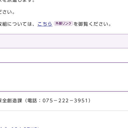
家を派遣します。
ださい。
取組については、
こちら
を御覧ください。
全創造課（電話：075－222－3951）