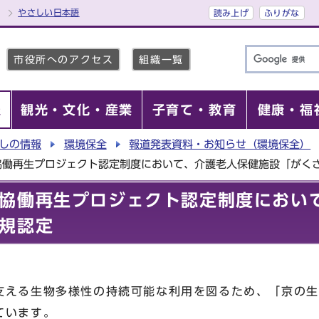
やさしい日本語
読み上げ
ふりがな
市役所へのアクセス
組織一覧
報
観光・文化・産業
子育て・教育
健康・福
しの情報
環境保全
報道発表資料・お知らせ（環境保全）
協働再生プロジェクト認定制度において、介護老人保健施設「がく
協働再生プロジェクト認定制度におい
規認定
支える生物多様性の持続可能な利用を図るため、「京の生
ています。