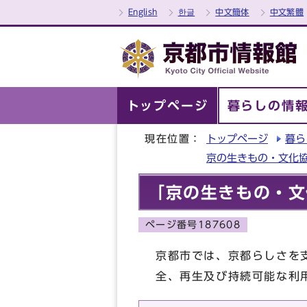
English
한글
中文簡体
中文繁體
トップページ
暮らしの情
現在位置：
トップページ
暮ら
京の生きもの・文化
「京の生きもの・文
ページ番号187608
京都市では、京都らしさを
全、再生及び持続可能な利