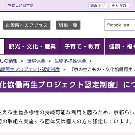
やさしい日本語
読み上げ
ふりがな
市役所へのアクセス
組織一覧
報
観光・文化・産業
子育て・教育
健康・福
しの情報
環境保全
生物多様性保全
協働再生プロジェクト認定制度
「京の生きもの・文化協働再生
化協働再生プロジェクト認定制度」に
支える生物多様性の持続可能な利用を図るため、京都らし
用の取組を実施する団体又は個人の方を認定しています。