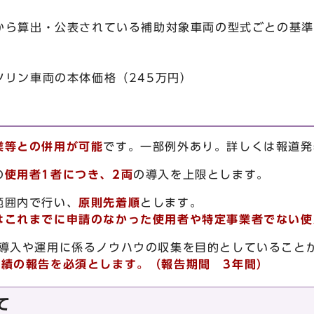
から算出・公表されている補助対象車両の型式ごとの基準
ソリン車両の本体価格（245万円）
業等との併用が可能
です。一部例外あり。詳しくは報道
の
使用者
1
者につき、
2
両
の導入を上限とします。
範囲内で行い、
原則先着順
とします。
はこれまでに申請のなかった使用者や特定事業者でない使
の導入や運用に係るノウハウの収集を目的としていること
実績の報告を必須とします。（報告期間
3
年間）
て