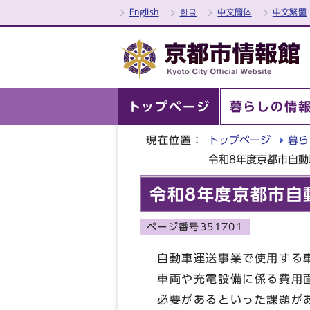
English
한글
中文簡体
中文繁體
トップページ
暮らしの情
現在位置：
トップページ
暮ら
令和8年度京都市自
令和8年度京都市自
ページ番号351701
自動車運送事業で使用する
車両や充電設備に係る費用
必要があるといった課題が