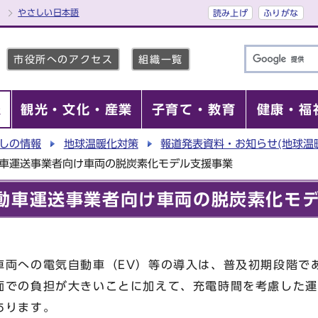
やさしい日本語
読み上げ
ふりがな
市役所へのアクセス
組織一覧
報
観光・文化・産業
子育て・教育
健康・福
しの情報
地球温暖化対策
報道発表資料・お知らせ(地球温
動車運送事業者向け車両の脱炭素化モデル支援事業
動車運送事業者向け車両の脱炭素化モ
車両への電気自動車（EV）等の導入は、普及初期段階で
面での負担が大きいことに加えて、充電時間を考慮した運
あります。