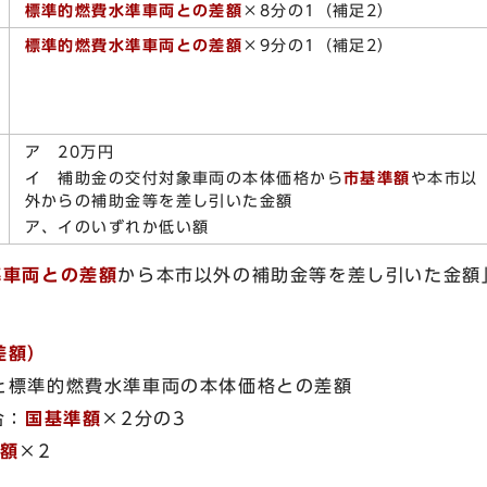
標準的燃費水準車両との差額
×8分の1（補足2）
標準的燃費水準車両との差額
×9分の1（補足2）
ア 20万円
イ 補助金の交付対象車両の本体価格から
市基準額
や本市以
外からの補助金等を差し引いた金額
ア、イのいずれか低い額
準車両との差額
から本市以外の補助金等を差し引いた金額
差額）
と標準的燃費水準車両の本体価格との差額
合：
国基準額
×2分の3
額
×2