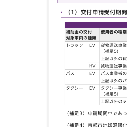
（1）交付申請受付期
補助金の交付
使用者の種
対象車両の種類
トラック
EV
貨物運送事業
（補足5）
上記以外の
HV
貨物運送事業
バス
EV
バス事業者の
上記以外の
タクシー
EV
タクシー事業
（補足5）
上記以外の
（補足3）申請期間中であ
（補足4）京都市地球温暖