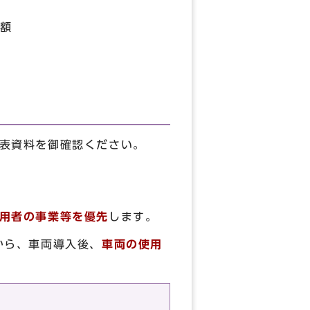
額
発表資料を御確認ください。
用者の事業等を優先
します。
から、車両導入後、
車両の使用