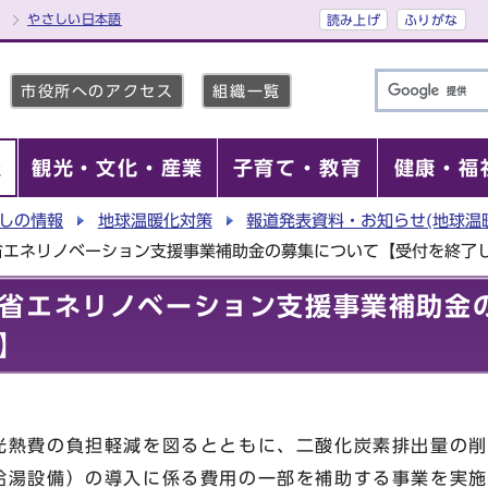
やさしい日本語
読み上げ
ふりがな
市役所へのアクセス
組織一覧
報
観光・文化・産業
子育て・教育
健康・福
しの情報
地球温暖化対策
報道発表資料・お知らせ(地球温
省エネリノベーション支援事業補助金の募集について【受付を終了
省エネリノベーション支援事業補助金
】
光熱費の負担軽減を図るとともに、二酸化炭素排出量の削
給湯設備）の導入に係る費用の一部を補助する事業を実施