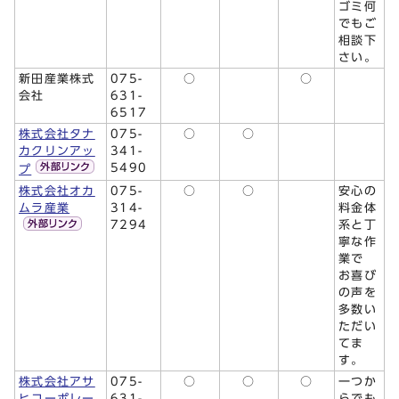
ゴミ何
でもご
相談下
さい。
新田産業株式
075-
○
○
会社
631-
6517
株式会社タナ
075-
○
○
カクリンアッ
341-
5490
プ
株式会社オカ
075-
○
○
安心の
ムラ産業
314-
料金体
7294
系と丁
寧な作
業で
お喜び
の声を
多数い
ただい
てま
す。
株式会社アサ
075-
○
○
○
一つか
ヒコーポレー
631-
らでも