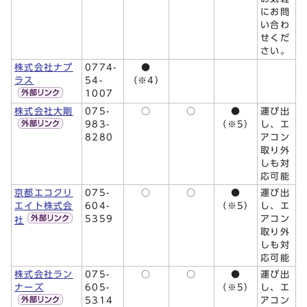
にお問
い合わ
せくだ
さい。
株式会社ナプ
0774-
●
ラス
54-
（※4）
1007
株式会社大剛
075-
○
○
●
運び出
983-
（※5）
し、エ
8280
アコン
取り外
しも対
応可能
京都エコクリ
075-
○
○
●
運び出
エイト株式会
604-
（※5）
し、エ
5359
アコン
社
取り外
しも対
応可能
株式会社ラン
075-
○
○
●
運び出
ナーズ
605-
（※5）
し、エ
5314
アコン