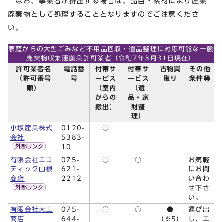
なお、事業者が排出する場合は、品目・素材により産業
廃棄物として処理することとなりますのでご注意くださ
い。
家庭からの大型ごみなど不用品回収・遺品整理に対応可能な一般
廃棄物収集運搬業許可業者（令和7年3月31日現在）
許可業者名
電話番
付帯サ
付帯サ
古物買
その他
（許可番号
号
ービス
ービス
取り
条件等
順）
（室内
（遺
からの
品・家
搬出）
財整
理）
小坂産業株式
0120-
○
会社
5383-
10
有限会社エコ
075-
○
○
お気軽
ティック山根
621-
にお問
商店
2212
い合わ
せ下さ
い。
有限会社大工
075-
○
○
●
運び出
商店
644-
（※5）
し、エ