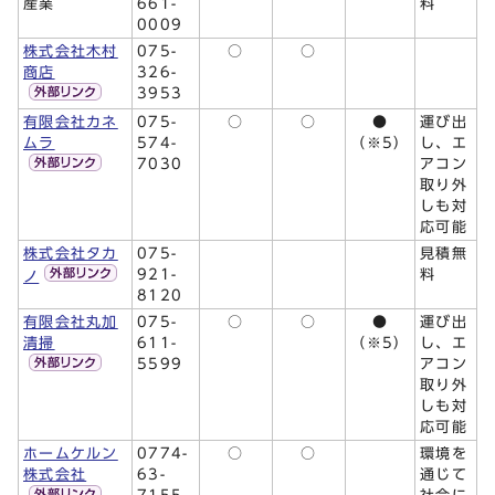
産業
661-
料
0009
株式会社木村
075-
○
○
商店
326-
3953
有限会社カネ
075-
○
○
●
運び出
ムラ
574-
（※5）
し、エ
7030
アコン
取り外
しも対
応可能
株式会社タカ
075-
見積無
921-
料
ノ
8120
有限会社丸加
075-
○
○
●
運び出
清掃
611-
（※5）
し、エ
5599
アコン
取り外
しも対
応可能
ホームケルン
0774-
○
○
環境を
株式会社
63-
通じて