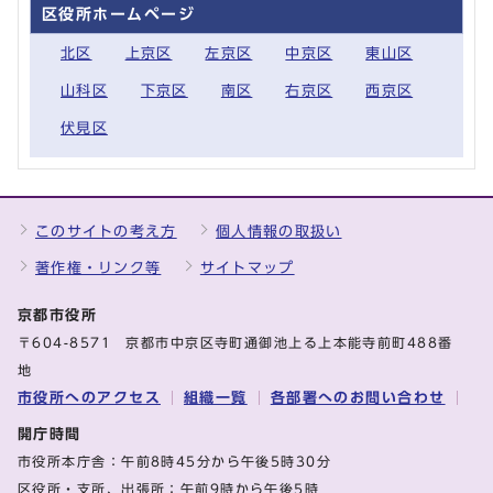
区役所ホームページ
北区
上京区
左京区
中京区
東山区
山科区
下京区
南区
右京区
西京区
伏見区
このサイトの考え方
個人情報の取扱い
著作権・リンク等
サイトマップ
京都市役所
〒604-8571 京都市中京区寺町通御池上る上本能寺前町488番
地
市役所へのアクセス
組織一覧
各部署へのお問い合わせ
開庁時間
市役所本庁舎：午前8時45分から午後5時30分
区役所・支所、出張所：午前9時から午後5時