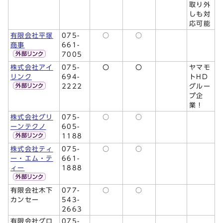
取り外
しも対
応可能
有限会社平塚
075-
○
○
商事
661-
7005
株式会社アイ
075-
〇
〇
ヤマモ
リンク
694-
トHD
2222
グルー
プ企
業！
株式会社グリ
075-
○
○
ーンテクノ
605-
1188
株式会社ティ
075-
○
○
ー・エム・テ
661-
ィー
1888
有限会社木下
077-
○
○
カンセー
543-
2663
有限会社グロ
075-