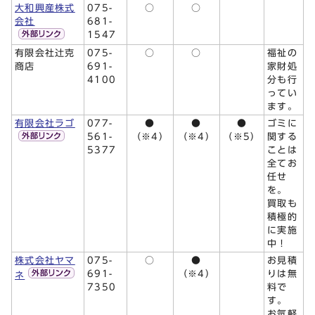
大和興産株式
075-
○
○
会社
681-
1547
有限会社辻󠄀克
075-
○
○
福祉の
商店
691-
家財処
4100
分も行
ってい
ます。
有限会社ラゴ
077-
●
●
●
ゴミに
561-
（※4）
（※4）
（※5）
関する
5377
ことは
全てお
任せ
を。
買取も
積極的
に実施
中！
株式会社ヤマ
075-
○
●
お見積
691-
（※4）
りは無
ネ
7350
料で
す。
お気軽