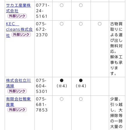
サカエ産業株
0771-
○
○
式会社
24-
5161
KEC
075-
○
○
○
古物買
cleans株式会
672-
取りに
2370
よる運
社
び出し
無料対
応。
解体工
事も承
りま
す。
株式会社立川
075-
●
●
清掃
604-
（※4）
（※4）
5301
有限会社鴨東
075-
○
○
少量、
産業
681-
引っ越
7853
し、大
掃除等
の一時
大量の