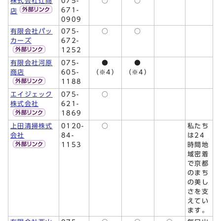
株式会社辻󠄀商
075-
○
○
671-
店
0909
有限会社パッ
075-
○
○
カーズ
672-
1252
有限会社河原
075-
●
●
商店
605-
（※4）
（※4）
1188
エイジェック
075-
○
株式会社
621-
1869
上田清掃株式
0120-
○
私たち
会社
84-
は24
1153
時間地
域密着
で京都
のまち
の美し
さを支
えてい
ます。