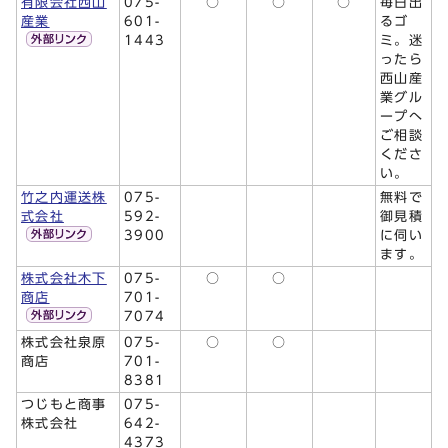
有限会社西山
075-
○
○
○
毎日出
産業
601-
るゴ
1443
ミ。迷
ったら
西山産
業グル
ープへ
ご相談
くださ
い。
竹之内運送株
075-
無料で
式会社
592-
御見積
3900
に伺い
ます。
株式会社木下
075-
○
○
商店
701-
7074
株式会社泉原
075-
○
○
商店
701-
8381
つじもと商事
075-
株式会社
642-
4373