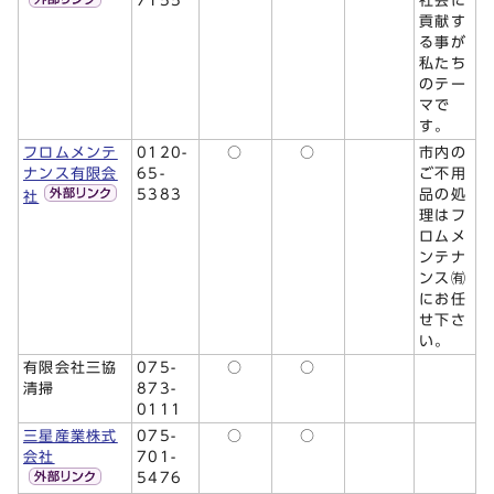
7155
社会に
貢献す
る事が
私たち
のテー
マで
す。
フロムメンテ
0120-
○
○
市内の
ナンス有限会
65-
ご不用
5383
品の処
社
理はフ
ロムメ
ンテナ
ンス㈲
にお任
せ下さ
い。
有限会社三協
075-
○
○
清掃
873-
0111
三星産業株式
075-
○
○
会社
701-
5476