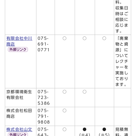
料。
収集日
時はご
相談に
応じま
す。
有限会社中川
075-
○
○
○
「廃棄
商店
691-
物と資
0771
源」に
ついて
レクチ
ャーを
実施し
ており
ます。
京都環境衛生
075-
○
○
有限会社
723-
5386
株式会社松田
075-
○
商店
791-
9808
株式会社山文
075-
○
●
●
見積無
643-
（※4）
（※5）
料。遺