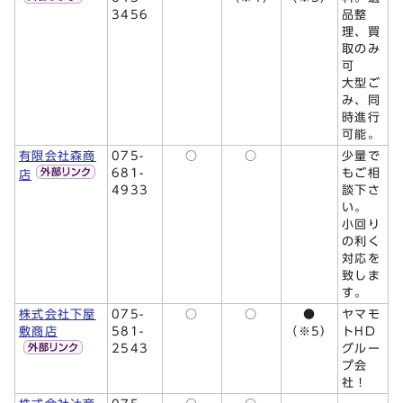
3456
品整
理、買
取のみ
可
大型ご
み、同
時進行
可能。
有限会社森商
075-
○
○
少量で
681-
もご相
店
4933
談下さ
い。
小回り
の利く
対応を
致しま
す。
株式会社下屋
075-
○
○
●
ヤマモ
敷商店
581-
（※5）
トHD
2543
グルー
プ会
社！