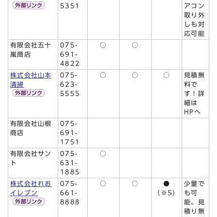
5351
アコン
取り外
しも対
応可能
有限会社五十
075-
○
○
嵐商店
691-
4822
株式会社山本
075-
○
○
○
見積無
清掃
623-
料で
5555
す！詳
細は
HPへ
有限会社山根
075-
商店
691-
1751
有限会社サン
075-
○
ト
631-
1885
株式会社れお
075-
○
○
●
少量で
イレブン
661-
（※5）
も可
8888
能。見
積り無