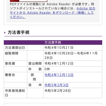
PDFファイルの閲覧には Adobe Reader が必要です。同
ソフトがインストールされていない場合には、
Adobe 社の
サイトから Adobe Reader をダウンロード（無償）して
ください。
方法書手続
方法書手続
方法書提出日
令和4年10月21日
縦覧期間
令和4年10月28日～令和4年11月
28日
意見書
提出期限
令和4年12月12日
件 数
0件
審査会
諮
令和4年12月13日
問
答 申
令和5年2月3日
市長意見通知
令和5年2月28日
日