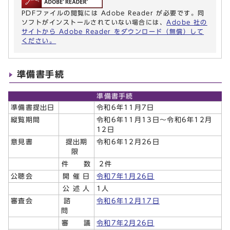
PDFファイルの閲覧には Adobe Reader が必要です。同
ソフトがインストールされていない場合には、
Adobe 社の
サイトから Adobe Reader をダウンロード（無償）して
ください。
準備書手続
準備書手続
準備書提出日
令和6年11月7日
縦覧期間
令和6年11月13日～令和6年12月
12日
意見書
提出期
令和6年12月26日
限
件 数
2件
公聴会
開 催 日
令和7年1月26日
公 述 人
1人
審査会
諮
令和6年12月17日
問
審 議
令和7年2月26日