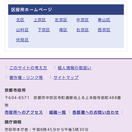
区役所ホームページ
北区
上京区
左京区
中京区
東山区
山科区
下京区
南区
右京区
西京区
伏見区
このサイトの考え方
個人情報の取扱い
著作権・リンク等
サイトマップ
京都市役所
〒604-8571 京都市中京区寺町通御池上る上本能寺前町488番
地
市役所へのアクセス
組織一覧
各部署へのお問い合わせ
開庁時間
市役所本庁舎：午前8時45分から午後5時30分