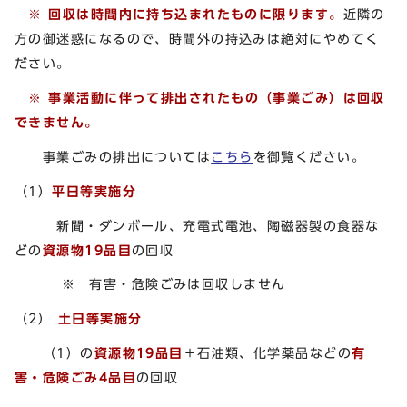
※ 回収は時間内に持ち込まれたものに限ります。
近隣の
方の御迷惑になるので、時間外の持込みは絶対にやめてく
ださい。
※
事業活動に伴って排出されたもの（事業ごみ）は回収
できません。
事業ごみの排出については
こちら
を御覧ください。
（1）
平日等実施分
新聞・ダンボール、充電式電池、陶磁器製の食器な
どの
資源物19品目
の回収
※ 有害・危険ごみは回収しません
（2）
土日等実施分
（1）の
資源物19品目
＋石油類、化学薬品などの
有
害・危険ごみ4品目
の回収