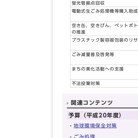
蛍光管拠点回収
電動式生ごみ処理機等購入助
空き缶，空きびん，ペットボ
の推進
プラスチック製容器包装のリ
ごみ減量普及啓発等
まちの美化活動への支援
不法投棄対策
関連コンテンツ
予算（平成20年度）
地球環境保全対策
ごみ処理