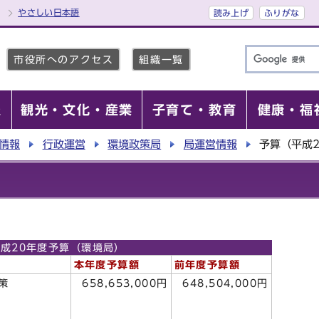
やさしい日本語
読み上げ
ふりがな
市役所へのアクセス
組織一覧
報
観光・文化・産業
子育て・教育
健康・福
情報
行政運営
環境政策局
局運営情報
予算（平成
）
成20年度予算（環境局）
本年度予算額
前年度予算額
策
658,653,000円
648,504,000円