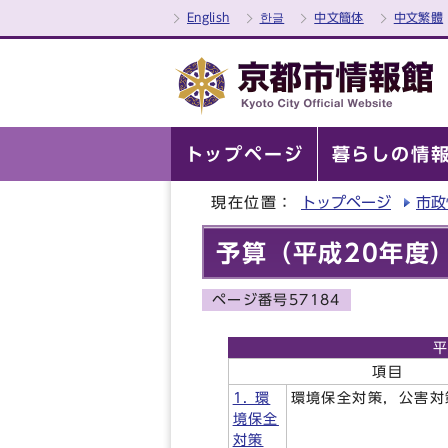
English
한글
中文簡体
中文繁體
トップページ
暮らしの情
現在位置：
トップページ
市政
予算（平成20年度
ページ番号57184
平
項目
1. 環
環境保全対策，公害対
境保全
対策