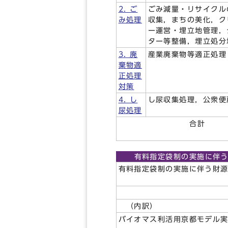
2. ご
ごみ減量・リサイクル
み処理
収集，まちの美化，ク
ー運営・埋立地管理，
ター等整備，埋立処分
3. 廃
産業廃棄物等適正処理
棄物適
正処理
対策
4. し
し尿収集処理，公衆便
尿処理
合計
有料指定袋制の実施に伴
有料指定袋制の実施に伴う財
（内訳）
バイオマス利活用京都モデル