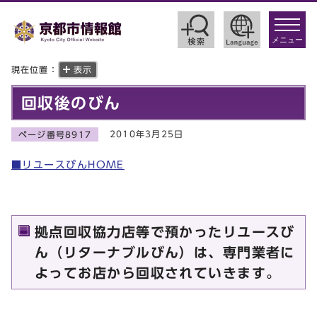
toggle
navigat
メニュー
現在位置：
表示
回収後のびん
2010年3月25日
ページ番号8917
■リユースびんHOME
拠点回収協力店等で預かったリユースび
ん（リターナブルびん）は、専門業者に
よってお店から回収されていきます。