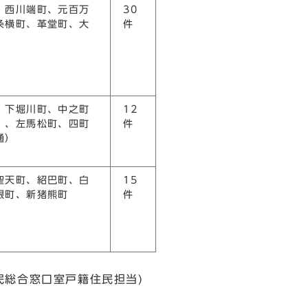
、西川端町、元百万
30
条横町、革堂町、大
件
、下堀川町、中之町
12
）、左馬松町、四町
件
通）
聖天町、紹巴町、白
15
銀町、新猪熊町
件
籍住民担当)