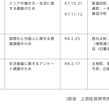
シニアの働き方・生活に関
R7.10.21
竪富田町
する調査のため
遍町、一
峰図子町
R7.11.12
国際化と外国人に関する意
R8.2.25
西丸太町
識調査のため
（猪熊通
目（日暮
生活意識に関するアンケー
R8.2.17
主税町、
ト調査のため
竹町、白
京区役所市民総合窓口室戸