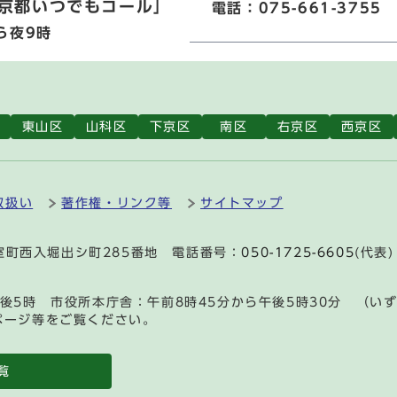
京都いつでもコール」
電話：075-661-3755
ら夜9時
東山区
山科区
下京区
南区
右京区
西京区
取扱い
著作権・リンク等
サイトマップ
通室町西入堀出シ町285番地 電話番号：
050-1725-6605
(代表)
後5時 市役所本庁舎：午前8時45分から午後5時30分 （い
ページ等をご覧ください。
覧