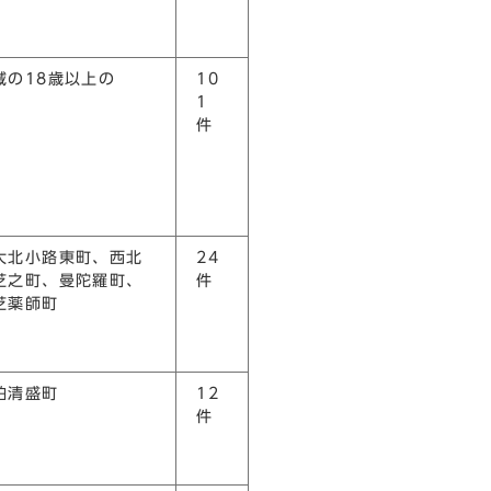
域の18歳以上の
10
1
件
大北小路東町、西北
24
芝之町、曼陀羅町、
件
芝薬師町
柏清盛町
12
件