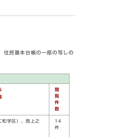
り、住民基本台帳の一部の写しの
る
閲
覧
囲
件
数
仁和学区）、西上之
14
件