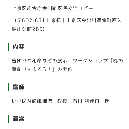
上京区総合庁舎1階 区民交流ロビー
（〒602-8511 京都市上京区今出川通室町西入
堀出シ町285）
内容
笹飾りや和傘などの展示、ワークショップ「梶の
葉飾りを作ろう！」の実施
講師
いけばな嵯峨御流 教授 石川 利佳甫 氏
運営