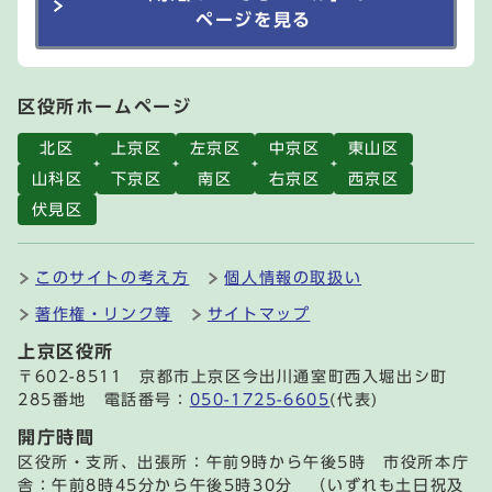
ページを見る
区役所ホームページ
北区
上京区
左京区
中京区
東山区
山科区
下京区
南区
右京区
西京区
伏見区
このサイトの考え方
個人情報の取扱い
著作権・リンク等
サイトマップ
上京区役所
〒602-8511 京都市上京区今出川通室町西入堀出シ町
285番地 電話番号：
050-1725-6605
(代表)
開庁時間
区役所・支所、出張所：午前9時から午後5時 市役所本庁
舎：午前8時45分から午後5時30分 （いずれも土日祝及