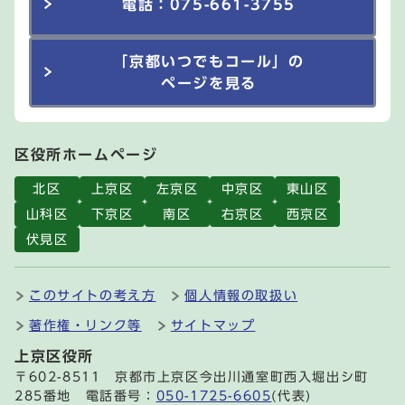
電話：075-661-3755
「京都いつでもコール」の
ページを見る
区役所ホームページ
北区
上京区
左京区
中京区
東山区
山科区
下京区
南区
右京区
西京区
伏見区
このサイトの考え方
個人情報の取扱い
著作権・リンク等
サイトマップ
上京区役所
〒602-8511 京都市上京区今出川通室町西入堀出シ町
285番地 電話番号：
050-1725-6605
(代表)