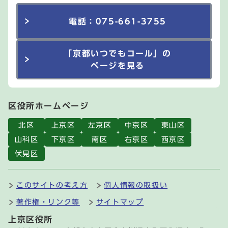
電話：075-661-3755
「京都いつでもコール」の
ページを見る
区役所ホームページ
北区
上京区
左京区
中京区
東山区
山科区
下京区
南区
右京区
西京区
伏見区
このサイトの考え方
個人情報の取扱い
著作権・リンク等
サイトマップ
上京区役所