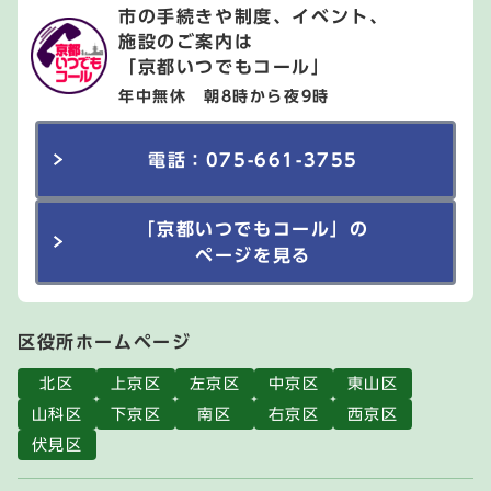
市の手続きや制度、イベント、
施設のご案内は
「京都いつでもコール」
年中無休 朝8時から夜9時
電話：075-661-3755
「京都いつでもコール」の
ページを見る
区役所ホームページ
北区
上京区
左京区
中京区
東山区
山科区
下京区
南区
右京区
西京区
伏見区