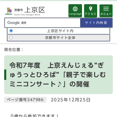
ページの先頭です
Language
アクセス
メニュー
サイト内検索の範囲
上京区サイト内
京都市サイト全体
ここから本文です
現在位置：
令和7年度 上京えんじぇる“ぎ
ゅうっとひろば”「親子で楽しむ
ミニコンサート♪」の開催
2025年12月25日
ページ番号347986
0歳から参加できます！