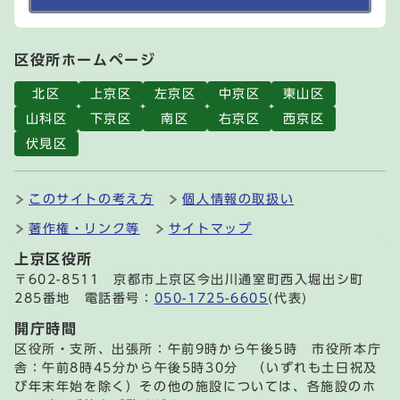
区役所ホームページ
北区
上京区
左京区
中京区
東山区
山科区
下京区
南区
右京区
西京区
伏見区
このサイトの考え方
個人情報の取扱い
著作権・リンク等
サイトマップ
上京区役所
〒602-8511 京都市上京区今出川通室町西入堀出シ町
285番地 電話番号：
050-1725-6605
(代表)
開庁時間
区役所・支所、出張所：午前9時から午後5時 市役所本庁
舎：午前8時45分から午後5時30分 （いずれも土日祝及
び年末年始を除く）その他の施設については、各施設のホ