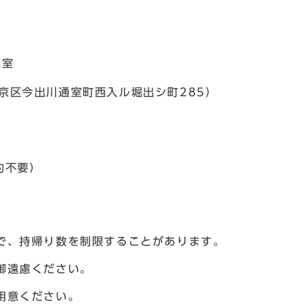
的室
市上京区今出川通室町西入ル堀出シ町285）
約不要）
で、持帰り数を制限することがあります。
御遠慮ください。
用意ください。