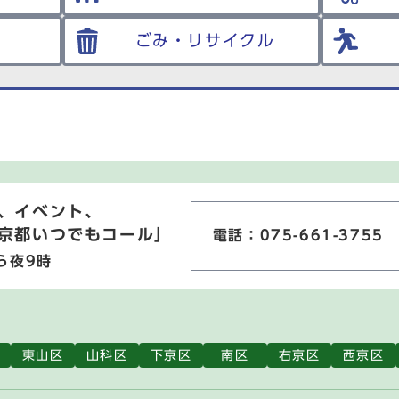
ごみ・リサイクル
、イベント、
京都いつでもコール」
電話：075-661-3755
ら夜9時
東山区
山科区
下京区
南区
右京区
西京区