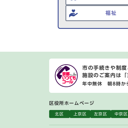
福祉
市の手続きや制度
施設のご案内は
「
年中無休 朝8時か
区役所ホームページ
北区
上京区
左京区
中京区