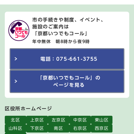
市の手続きや制度、イベント、
施設のご案内は
「京都いつでもコール」
年中無休 朝8時から夜9時
電話：075-661-3755
「京都いつでもコール」の
ページを見る
区役所ホームページ
北区
上京区
左京区
中京区
東山区
山科区
下京区
南区
右京区
西京区