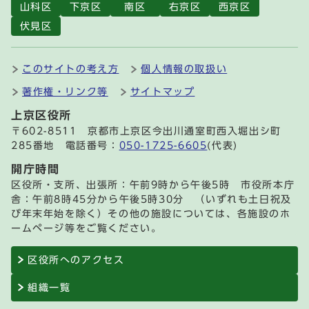
山科区
下京区
南区
右京区
西京区
伏見区
このサイトの考え方
個人情報の取扱い
著作権・リンク等
サイトマップ
上京区役所
〒602-8511 京都市上京区今出川通室町西入堀出シ町
285番地 電話番号：
050-1725-6605
(代表)
開庁時間
区役所・支所、出張所：午前9時から午後5時 市役所本庁
舎：午前8時45分から午後5時30分 （いずれも土日祝及
び年末年始を除く）その他の施設については、各施設のホ
ームページ等をご覧ください。
区役所へのアクセス
組織一覧