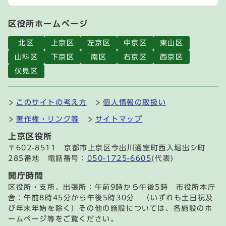
区役所ホームページ
北区
上京区
左京区
中京区
東山区
山科区
下京区
南区
右京区
西京区
伏見区
このサイトの考え方
個人情報の取扱い
著作権・リンク等
サイトマップ
上京区役所
〒602-8511 京都市上京区今出川通室町西入堀出シ町
285番地 電話番号：
050-1725-6605
(代表)
開庁時間
区役所・支所、出張所：午前9時から午後5時 市役所本庁
舎：午前8時45分から午後5時30分 （いずれも土日祝及
び年末年始を除く）その他の施設については、各施設のホ
ームページ等をご覧ください。