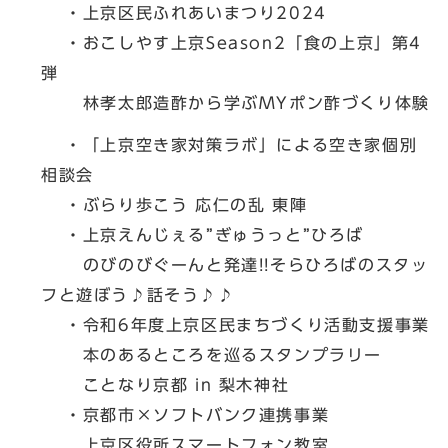
・上京区民ふれあいまつり2024
・おこしやす上京Season2「食の上京」第4
弾
林孝太郎造酢から学ぶMYポン酢づくり体験
・「上京空き家対策ラボ」による空き家個別
相談会
・ぶらり歩こう 応仁の乱 東陣
・上京えんじぇる”ぎゅうっと”ひろば
のびのびぐーんと発達!!そらひろばのスタッ
フと遊ぼう♪話そう♪♪
・令和6年度上京区民まちづくり活動支援事業
本のあるところを巡るスタンプラリー
ことなり京都 in 梨木神社
・京都市×ソフトバンク連携事業
上京区役所スマートフォン教室