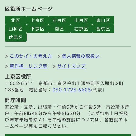
区役所ホームページ
北区
上京区
左京区
中京区
東山区
山科区
下京区
南区
右京区
西京区
伏見区
このサイトの考え方
個人情報の取扱い
著作権・リンク等
サイトマップ
上京区役所
〒602-8511 京都市上京区今出川通室町西入堀出シ町
285番地 電話番号：
050-1725-6605
(代表)
開庁時間
区役所・支所、出張所：午前9時から午後5時 市役所本庁
舎：午前8時45分から午後5時30分 （いずれも土日祝及
び年末年始を除く）その他の施設については、各施設のホ
ームページ等をご覧ください。