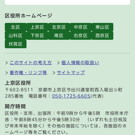
区役所ホームページ
北区
上京区
左京区
中京区
東山区
山科区
下京区
南区
右京区
西京区
伏見区
このサイトの考え方
個人情報の取扱い
著作権・リンク等
サイトマップ
上京区役所
〒602-8511 京都市上京区今出川通室町西入堀出シ町
285番地 電話番号：
050-1725-6605
(代表)
開庁時間
区役所・支所、出張所：午前9時から午後5時 市役所本庁
舎：午前8時45分から午後5時30分 （いずれも土日祝及
び年末年始を除く）その他の施設については、各施設のホ
ームページ等をご覧ください。