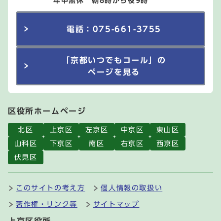
年中無休 朝8時から夜9時
電話：075-661-3755
「京都いつでもコール」の
ページを見る
区役所ホームページ
北区
上京区
左京区
中京区
東山区
山科区
下京区
南区
右京区
西京区
伏見区
このサイトの考え方
個人情報の取扱い
著作権・リンク等
サイトマップ