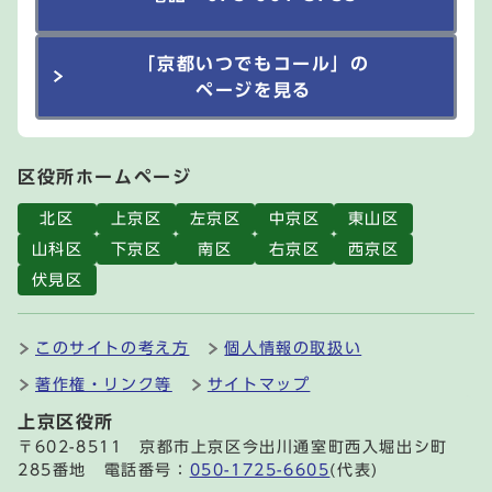
「京都いつでもコール」の
ページを見る
区役所ホームページ
北区
上京区
左京区
中京区
東山区
山科区
下京区
南区
右京区
西京区
伏見区
このサイトの考え方
個人情報の取扱い
著作権・リンク等
サイトマップ
上京区役所
〒602-8511 京都市上京区今出川通室町西入堀出シ町
285番地 電話番号：
050-1725-6605
(代表)