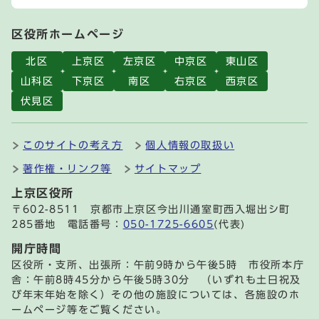
区役所ホームページ
北区
上京区
左京区
中京区
東山区
山科区
下京区
南区
右京区
西京区
伏見区
このサイトの考え方
個人情報の取扱い
著作権・リンク等
サイトマップ
上京区役所
〒602-8511 京都市上京区今出川通室町西入堀出シ町
285番地 電話番号：
050-1725-6605
(代表)
開庁時間
区役所・支所、出張所：午前9時から午後5時 市役所本庁
舎：午前8時45分から午後5時30分 （いずれも土日祝及
び年末年始を除く）その他の施設については、各施設のホ
ームページ等をご覧ください。