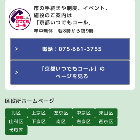
市の手続きや制度、イベント、
施設のご案内は
「京都いつでもコール」
年中無休 朝8時から夜9時
電話：075-661-3755
「京都いつでもコール」の
ページを見る
区役所ホームページ
北区
上京区
左京区
中京区
東山区
山科区
下京区
南区
右京区
西京区
伏見区