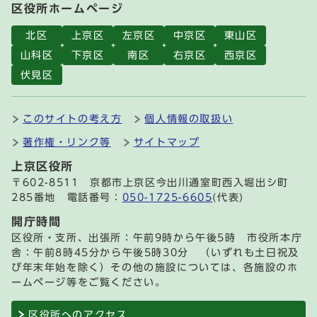
区役所ホームページ
北区
上京区
左京区
中京区
東山区
山科区
下京区
南区
右京区
西京区
伏見区
このサイトの考え方
個人情報の取扱い
著作権・リンク等
サイトマップ
上京区役所
〒602-8511 京都市上京区今出川通室町西入堀出シ町
285番地 電話番号：
050-1725-6605
(代表)
開庁時間
区役所・支所、出張所：午前9時から午後5時 市役所本庁
舎：午前8時45分から午後5時30分 （いずれも土日祝及
び年末年始を除く）その他の施設については、各施設のホ
ームページ等をご覧ください。
区役所へのアクセス