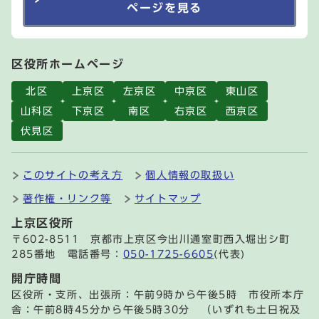
ページを見る
区役所ホームページ
北区
上京区
左京区
中京区
東山区
山科区
下京区
南区
右京区
西京区
伏見区
このサイトの考え方
個人情報の取扱い
著作権・リンク等
サイトマップ
上京区役所
〒602-8511 京都市上京区今出川通室町西入堀出シ町
285番地 電話番号：
050-1725-6605
(代表)
開庁時間
区役所・支所、出張所：午前9時から午後5時 市役所本庁
舎：午前8時45分から午後5時30分 （いずれも土日祝及