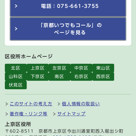
電話：075-661-3755
「京都いつでもコール」の
ページを見る
区役所ホームページ
北区
上京区
左京区
中京区
東山区
山科区
下京区
南区
右京区
西京区
伏見区
このサイトの考え方
個人情報の取扱い
著作権・リンク等
サイトマップ
上京区役所
〒602-8511 京都市上京区今出川通室町西入堀出シ町