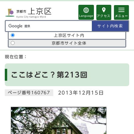
ページの先頭です
Language
アクセス
メニュー
サイト内検索の範囲
上京区サイト内
京都市サイト全体
ここから本文です
現在位置：
ここはどこ？第213回
2013年12月15日
ページ番号160767