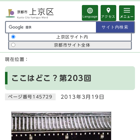
ページの先頭です
Language
アクセス
メニュー
サイト内検索の範囲
上京区サイト内
京都市サイト全体
ここから本文です
現在位置：
ここはどこ？第203回
2013年3月19日
ページ番号145729