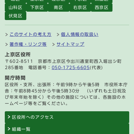
山科区
下京区
南区
右京区
西京区
伏見区
このサイトの考え方
個人情報の取扱い
著作権・リンク等
サイトマップ
上京区役所
〒602-8511 京都市上京区今出川通室町西入堀出シ町
285番地 電話番号：
050-1725-6605
(代表)
開庁時間
区役所・支所、出張所：午前9時から午後5時 市役所本庁
舎：午前8時45分から午後5時30分 （いずれも土日祝及
び年末年始を除く）その他の施設については、各施設のホ
ームページ等をご覧ください。
区役所へのアクセス
組織一覧